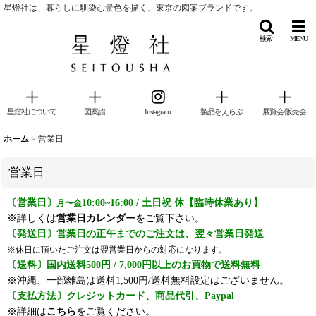
星燈社は、暮らしに馴染む景色を描く、東京の図案ブランドです。
検索
MENU
星燈社について
図案譜
Instagram
製品をえらぶ
展覧会/販売会
ホーム
>
営業日
営業日
〔営業日〕
10:00~16:00 / 土日祝 休【臨時休業あり】
月〜金
※詳しくは
営業日カレンダー
をご覧下さい。
〔発送日〕営業日の正午までのご注文は、翌々営業日発送
※休日に頂いたご注文は翌営業日からの対応になります。
〔送料〕国内送料500円 / 7,000円以上のお買物で送料無料
※沖縄、一部離島は送料1,500円/送料無料設定はございません。
〔支払方法〕クレジットカード、商品代引、Paypal
※詳細は
こちら
をご覧ください。