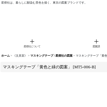
星燈社は、暮らしに馴染む景色を描く、東京の図案ブランドです。
星燈社について
図案譜
ホーム
>
《文具室》
>
マスキングテープ / 星燈社の図案
>
マスキングテープ「黄
マスキングテープ「黄色と緑の図案」
[
MT5-006-B
]