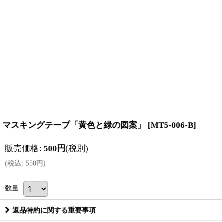
マスキングテープ「黄色と緑の図案」
[
MT5-006-B
]
販売価格
:
500
円
(税別)
(
税込
:
550
円
)
数量
:
返品特約に関する重要事項