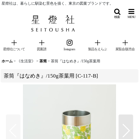
星燈社は、暮らしに馴染む景色を描く、東京の図案ブランドです。
検索
MENU
星燈社について
図案譜
Instagram
製品をえらぶ
展覧会/販売会
ホーム
>
《生活室》
>
茶筒
>
茶筒『はなめき』/150g茶葉用
茶筒『はなめき』/150g茶葉用
[
C-117-B
]