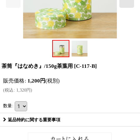
茶筒『はなめき』/150g茶葉用
[
C-117-B
]
販売価格
:
1,200
円
(税別)
(
税込
:
1,320
円
)
数量
:
返品特約に関する重要事項