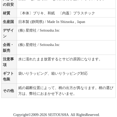
の目安
材質
〔本体〕ブリキ、和紙 〔内蓋〕プラスチック
生産国
日本製 (静岡県) / Made In Shizuoka , Japan
デザイ
(株) 星燈社 / Seitousha.Inc
ン
企画・
(株) 星燈社 / Seitousha.Inc
販売
注意事
水に濡れたまま放置するとサビの原因になります。
項
ギフト
袋いりラッピング、箱いりラッピング対応
包装
紙の裁断位置によって、柄の出方が異なります。柄の選び
その他
方は、弊社におまかせ下さいませ。
Copyright©2009-2026 SEITOUSHA. All RightsReserved.