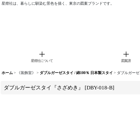
星燈社は、暮らしに馴染む景色を描く、東京の図案ブランドです。
星燈社について
図案譜
ホーム
>
《装飾室》
>
ダブルガーゼスタイ / 綿100％ 日本製スタイ
>
ダブルガーゼ
ダブルガーゼスタイ『さざめき』
[
DBY-018-B
]