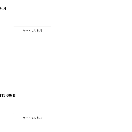
4-B
]
T5-006-B
]