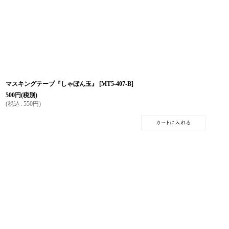
マスキングテープ『しゃぼん玉』
[
MT5-407-B
]
500
円
(税別)
(
税込
:
550
円
)