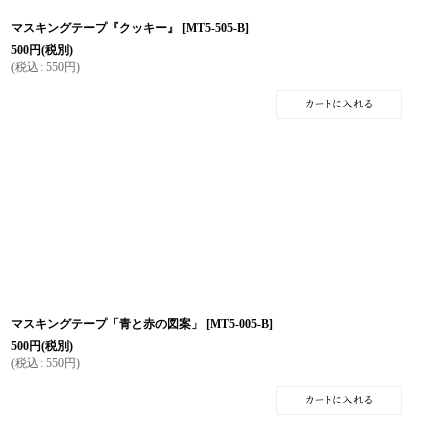
マスキングテープ『クッキー』
[
MT5-505-B
]
500
円
(税別)
(
税込
:
550
円
)
マスキングテープ「青と赤の図案」
[
MT5-005-B
]
500
円
(税別)
(
税込
:
550
円
)