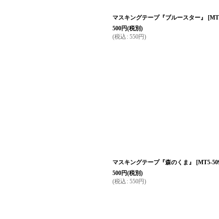
マスキングテープ『ブルースター』
[
MT
500
円
(税別)
(
税込
:
550
円
)
マスキングテープ『森のくま』
[
MT5-50
500
円
(税別)
(
税込
:
550
円
)