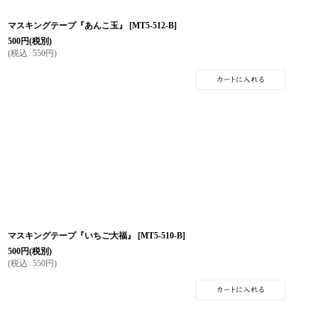
マスキングテープ『あんこ玉』
[
MT5-512-B
]
500
円
(税別)
(
税込
:
550
円
)
マスキングテープ『いちご大福』
[
MT5-510-B
]
500
円
(税別)
(
税込
:
550
円
)