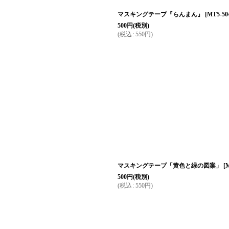
マスキングテープ『らんまん』
[
MT5-50
500
円
(税別)
(
税込
:
550
円
)
マスキングテープ「黄色と緑の図案」
[
M
500
円
(税別)
(
税込
:
550
円
)