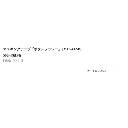
マスキングテープ『ボタンフラワー』
[
MT5-412-B
]
500
円
(税別)
(
税込
:
550
円
)