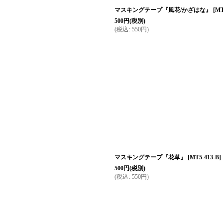
マスキングテープ『風花/かざはな』
[
MT
500
円
(税別)
(
税込
:
550
円
)
マスキングテープ『花草』
[
MT5-413-B
]
500
円
(税別)
(
税込
:
550
円
)