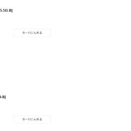
5-511-B
]
9-B
]