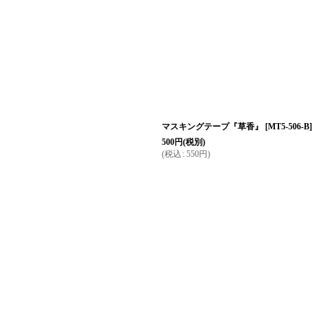
マスキングテープ『草香』
[
MT5-506-B
]
500
円
(税別)
(
税込
:
550
円
)