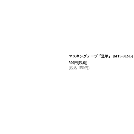
絞り込む
マスキングテープ『道草』
[
MT5-502-B
]
500
円
(税別)
(
税込
:
550
円
)