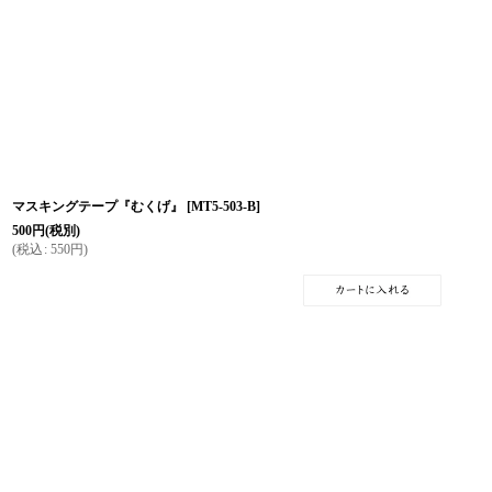
マスキングテープ『むくげ』
[
MT5-503-B
]
500
円
(税別)
(
税込
:
550
円
)