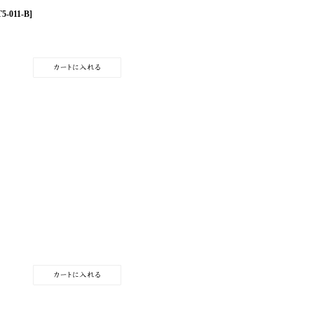
5-011-B
]