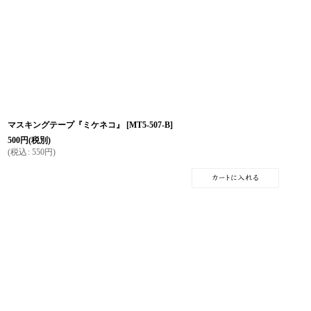
マスキングテープ『ミケネコ』
[
MT5-507-B
]
500
円
(税別)
(
税込
:
550
円
)