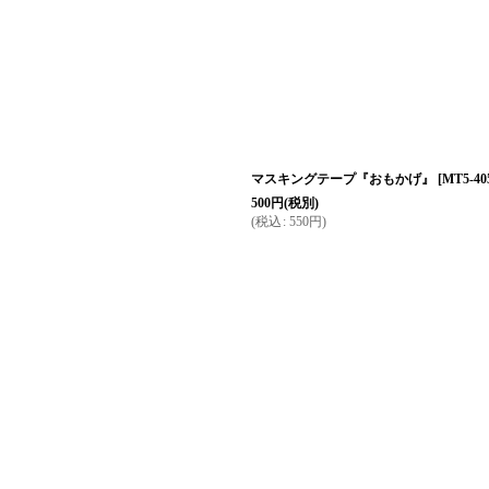
マスキングテープ『おもかげ』
[
MT5-40
500
円
(税別)
(
税込
:
550
円
)