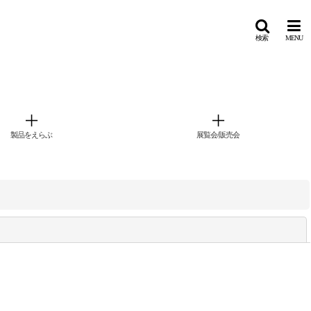
検索
MENU
製品をえらぶ
展覧会/販売会
閉じる