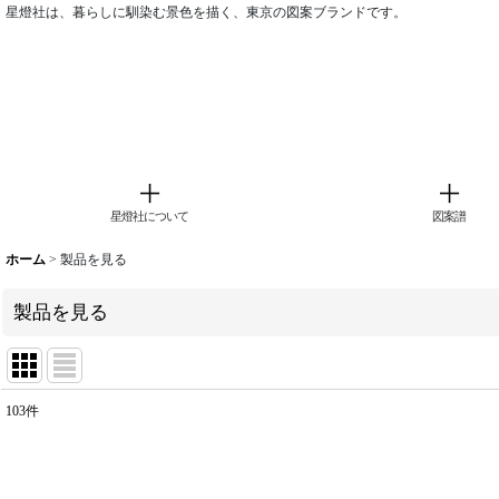
星燈社は、暮らしに馴染む景色を描く、東京の図案ブランドです。
星燈社について
図案譜
ホーム
>
製品を見る
製品を見る
103
件
表示数
:
並び順
: