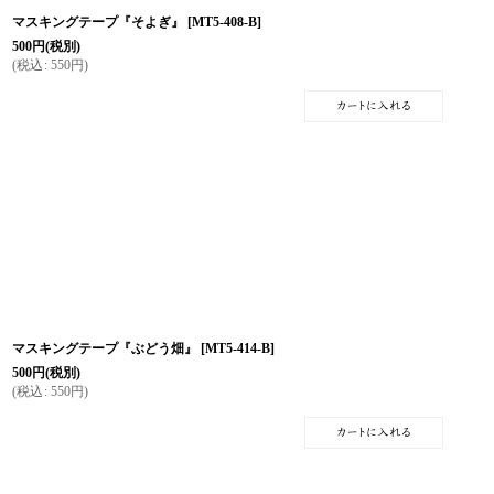
マスキングテープ『そよぎ』
[
MT5-408-B
]
500
円
(税別)
(
税込
:
550
円
)
マスキングテープ『ぶどう畑』
[
MT5-414-B
]
500
円
(税別)
(
税込
:
550
円
)