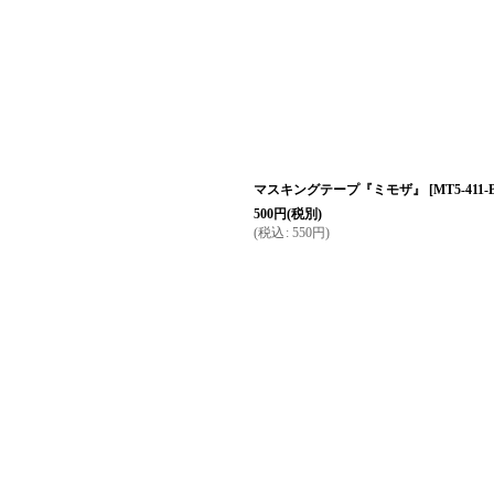
マスキングテープ『ミモザ』
[
MT5-411-
500
円
(税別)
(
税込
:
550
円
)